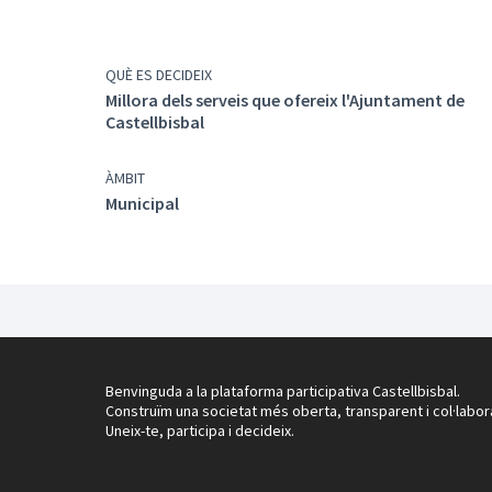
QUÈ ES DECIDEIX
Millora dels serveis que ofereix l'Ajuntament de
Castellbisbal
ÀMBIT
Municipal
Benvinguda a la plataforma participativa Castellbisbal.
Construïm una societat més oberta, transparent i col·labor
Uneix-te, participa i decideix.