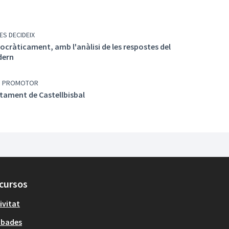
ES DECIDEIX
cràticament, amb l'anàlisi de les respostes del
dern
P PROMOTOR
tament de Castellbisbal
cursos
ivitat
obades