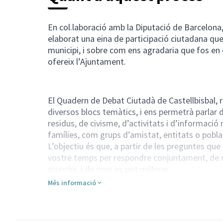
En col.laboració amb la Diputació de Barcelona
elaborat una eina de participació ciutadana que
municipi, i sobre com ens agradaria que fos en el
ofereix l’Ajuntament.
El Quadern de Debat Ciutadà de Castellbisbal, r
diversos blocs temàtics, i ens permetrà parlar 
residus, de civisme, d’activitats i d’informació m
famílies, com grups d’amistat, entitats o poblac
L’objectiu és que, a partir de les preguntes qu
vostre temps per respondre conjuntament, de 
muncipi, i de com es pot millorar.
Va dirigit a families, grups d'amistat, entitats..
Més informació
confidencial.