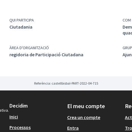
QUI PARTICIPA
COM 
Ciutadania
Demo
qua
ÀREA D'ORGANITZACIÓ
GRU
regidoria de Participació Ciutadana
Ajun
Referència: castellbisbal-PART-2022-04-715
Decidim
El meu compte
Re
ativa.
Inici
Crea un compte
Act
Processos
Entra
Tr