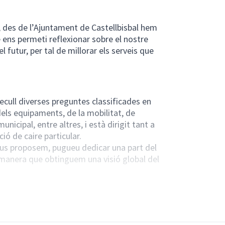
, des de l’Ajuntament de Castellbisbal hem
 ens permeti reflexionar sobre el nostre
 futur, per tal de millorar els serveis que
ecull diverses preguntes classificades en
dels equipaments, de la mobilitat, de
unicipal, entre altres, i està dirigit tant a
ió de caire particular.
e us proposem, pugueu dedicar una part del
manera que obtinguem una visió global del
.. que viuen a Castellbisbal i és anònim i