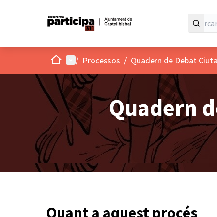
Inici
Menú principal
/
Processos
/
Quadern de Debat Ciuta
Quadern de
Quant a aquest procés