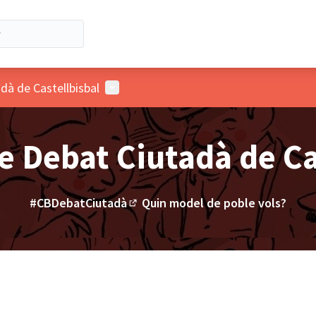
Menú d'usuari
dà de Castellbisbal
 Debat Ciutadà de Ca
#CBDebatCiutadà
Quin model de poble vols?
(Enllaç extern)